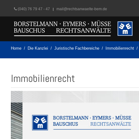
(040) 76 79 47 - 47
mail@rechtsanwaelte-bem.de
Home
Die Kanzlei
Juristische Fachbereiche
Immobilienrecht
Immobilienrecht